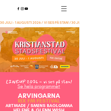
30 JULI - 1 AUGUSTI 2026 /  VI SES PÅ STAN! / 
LINEUP 2026 - vi ses på stan!
Se hela programmet
ARVINGARNA
RIX FM FESTIVAL
ARTMADE / SMENS BAGLOMMA
HELENE & GLENN WISH