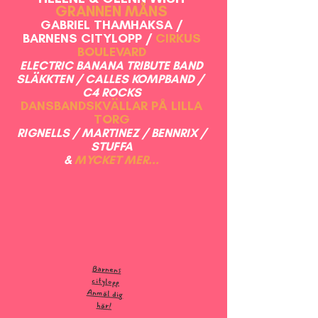
GRANNEN MÅNS
GABRIEL THAMHAKSA /
BARNENS CITYLOPP /
CIRKUS
BOULEVARD
ELECTRIC BANANA TRIBUTE BAND
SLÄKKTEN / CALLES KOMPBAND /
C4 ROCKS
DANSBANDSKVÄLLAR PÅ LILLA
TORG
RIGNELLS / MARTINEZ / BENNRIX /
STUFFA
&
MYCKET MER...
Barnens
citylopp
Anmäl dig
här!