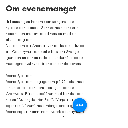
Om evenemanget
Ni känner igen honom som sångare i det 
hyllade dansbandet Sannex men här ser ni 
honom i en mer avskalad version med sin 
akustiska gitarr.
Det är som att Andreas väntat hela sitt liv på 
att Countrymusiken skulle bli stor i Sverige 
igen och nu är han redo att underhålla både 
med egna nyskrivna låtar och kända covers.
Monia Sjöström
Monia Sjöström slog igenom på 90-talet med 
sin unika röst och som fronfigur i bandet 
Grönwalls. Efter succéåren med bandet och 
hitsen ”Du ringde från Flen”, ”Varje litet 
ögonkast”, ”Vem” med många andra gjorde 
Monia sig ett namn inom svensk countrymusik 
och gick solo under en period och fick 
skivkontrakt med Frituna/EMI där hon släppte 