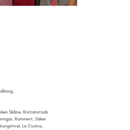
målning.
nken Skåne, Kristianstads 
kringar, Ramirent, Säker 
Youngstival, La Cucina, 