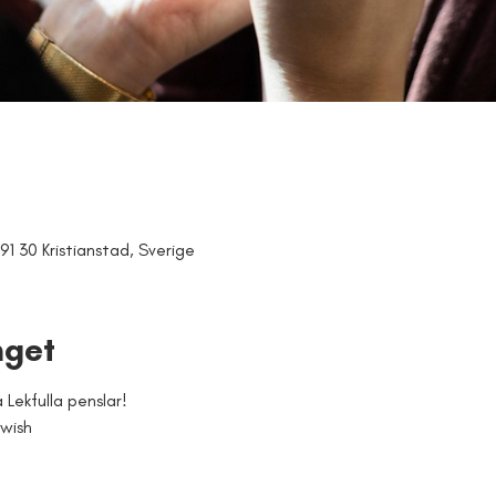
91 30 Kristianstad, Sverige
get
 Lekfulla penslar!
swish