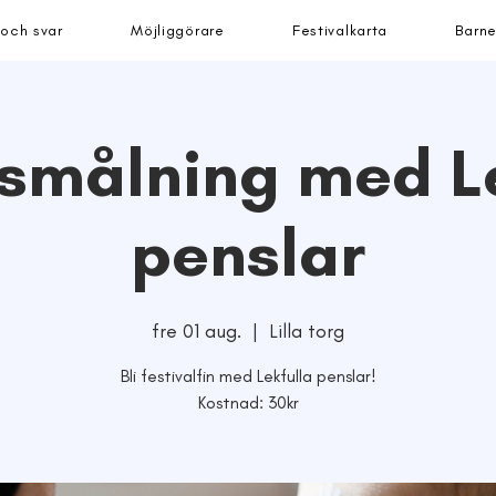
 och svar
Möjliggörare
Festivalkarta
Barne
smålning med L
penslar
fre 01 aug.
  |  
Lilla torg
Bli festivalfin med Lekfulla penslar!
Kostnad: 30kr