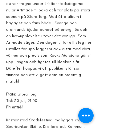
de var trogna under Kristianstadsdagarna - 
nu är Artmade tillbaka och tar plats på stora 
scenen på Stora Torg. Med åtta album i 
bagaget och fans både i Sverige och 
utomlands bjuder bandet på energi, ös och 
en live-upplevelse utöver det vanliga. Som 
Artmade säger: Den dagen vi tar ett steg ner 
i stället för upp lägger vi av - vi tar med våra 
vänner och precis som Rocky Marciano går vi 
upp i ringen och fightas till klockan slår. 
Därefter hoppas vi att publiken står som 
vinnare och att vi gett dem en ordentlig 
match!
Plats: 
Stora Torg
Tid: 
30 juli, 21.00
Fri entré!
Kristianstad Stadsfestival möjliggörs av 
Sparbanken Skåne, Kristianstads Kommun, 
Kristianstadsbladet & Ramirent tillsammans 