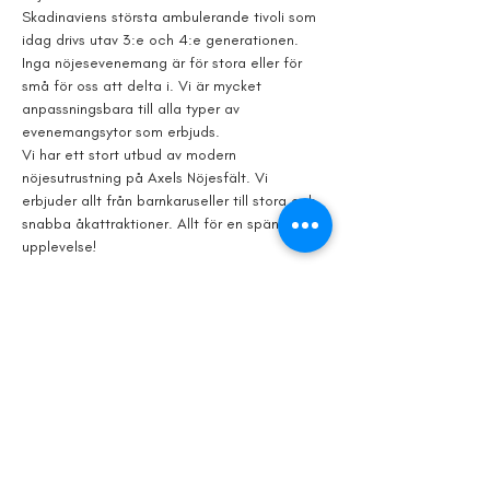
Skadinaviens största ambulerande tivoli som 
idag drivs utav 3:e och 4:e generationen. 
Inga nöjesevenemang är för stora eller för 
små för oss att delta i. Vi är mycket 
anpassningsbara till alla typer av 
evenemangsytor som erbjuds.
Vi har ett stort utbud av modern 
nöjesutrustning på Axels Nöjesfält. Vi 
erbjuder allt från barnkaruseller till stora och 
snabba åkattraktioner. Allt för en spännande 
upplevelse!
Plats: Gamla badhustomten i Tivoliparken & 
Nya Boulevarden:
Tid: 31 juli - 2 augusti, 11.00 - 00.00
Dela detta