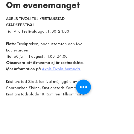
Om evenemanget
AXELS TIVOLI TILL KRISTIANSTAD 
STADSFESTIVAL!
Tid: Alla festivaldagar, 11:00-24:00
Plats: 
Tivoliparken, badhustomten och Nya 
Boulevarden
Tid: 
30 juli - 1 augusti, 11:00-24:00
Observera att åkturerna ej är kostnadsfria. 
Mer information på 
Axels Tivolis hemsida.
Kristianstad Stadsfestival möjliggörs av 
Sparbanken Skåne, Kristianstads Kommun, 
Kristianstadsbladet & Ramirent tillsammans 
med lokala aktörer. Läs mer om alla våra 
möjliggörare och samarbetspartners på vår 
hemsida. 
Visa mer