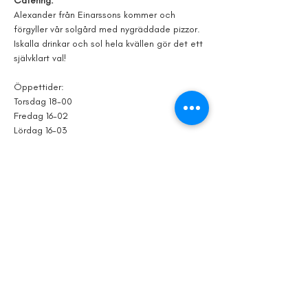
Catering.
Alexander från Einarssons kommer och 
förgyller vår solgård med nygräddade pizzor.
Iskalla drinkar och sol hela kvällen gör det ett 
självklart val!
Öppettider:
Torsdag 18-00
Fredag 16-02
Lördag 16-03
Visa mer
Dela detta
evenemang