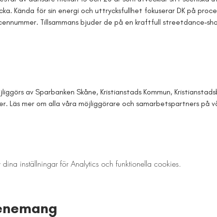
cka. Kända för sin energi och uttrycksfullhet fokuserar DK på proc
scennummer. Tillsammans bjuder de på en kraftfull streetdance‑sh
öjliggörs av Sparbanken Skåne, Kristianstads Kommun, Kristianstad
er. Läs mer om alla våra möjliggörare och samarbetspartners på v
a inställningar för Analytics och funktionella cookies.
venemang