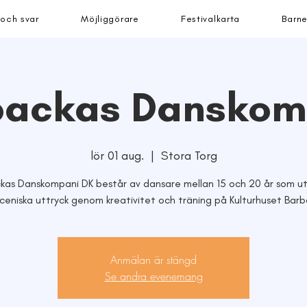
 och svar
Möjliggörare
Festivalkarta
Barne
backas Danskom
lör 01 aug.
  |  
Stora Torg
kas Danskompani DK består av dansare mellan 15 och 20 år som ut
sceniska uttryck genom kreativitet och träning på Kulturhuset Bar
Anmälan är stängd
Se andra evenemang