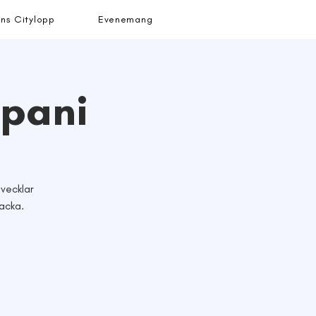
ns Citylopp
Evenemang
pani
vecklar
backa.