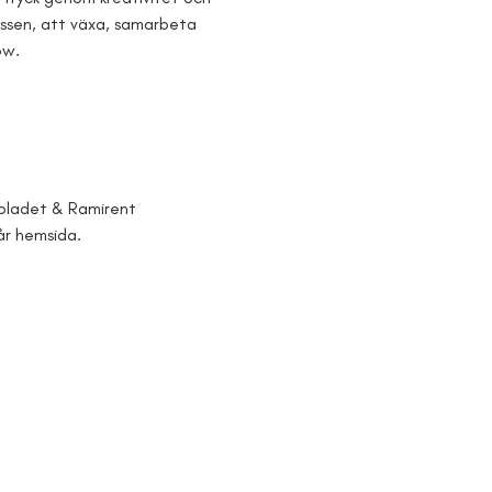
essen, att växa, samarbeta 
ow.
sbladet & Ramirent 
år hemsida. 