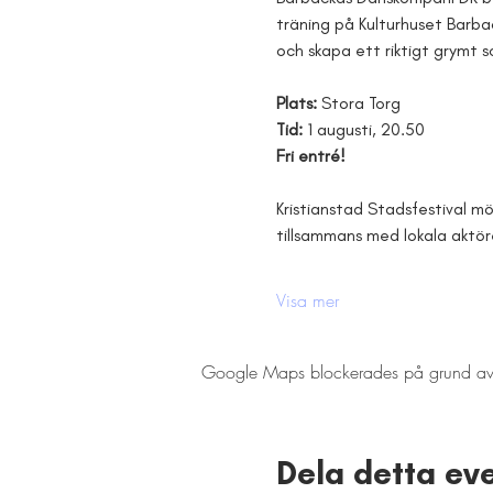
träning på Kulturhuset Barba
och skapa ett riktigt grymt 
Plats: 
Stora Torg
Tid: 
1 augusti, 20.50
Fri entré!
Kristianstad Stadsfestival m
tillsammans med lokala aktör
Visa mer
Google Maps blockerades på grund av din
Dela detta e