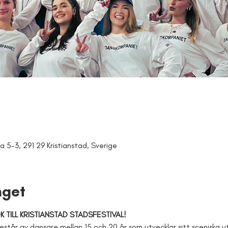
a 5-3, 291 29 Kristianstad, Sverige
get
TILL KRISTIANSTAD STADSFESTIVAL!
tår av dansare mellan 15 och 20 år som utvecklar sitt sceniska u