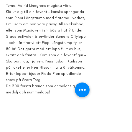
Tema: Astrid Lindgrens magiska värld!
Klä ut dig till din favorit – kanske springer du 
som Pippi Långstrump med flätorna i vädret, 
Emil som om han vore påväg till snickerboa, 
eller som Madicken i sin bästa hatt? Under 
Stadsfestivalen återvänder Barnens Citylopp 
– och I år firar vi att Pippi Långstrump fyller 
80 år! Det gör vi med ett lopp fullt av bus, 
skratt och fantasi. Kom som din favoritfigur – 
Skorpan, Ida, Tjorven, Prussiluskan, Karlsson 
på Taket eller Herr Nilsson – alla är välkomna! 
Efter loppet bjuder Pidde P en sprudlande 
show på Stora Torg!
De 300 första barnen som anmäler sig får 
medalj och nummerlapp!
PROGRAM 31 JULI
13.00 Registrering och utdelning av 
nummerlappar. Möjlighet till efteranmälan.