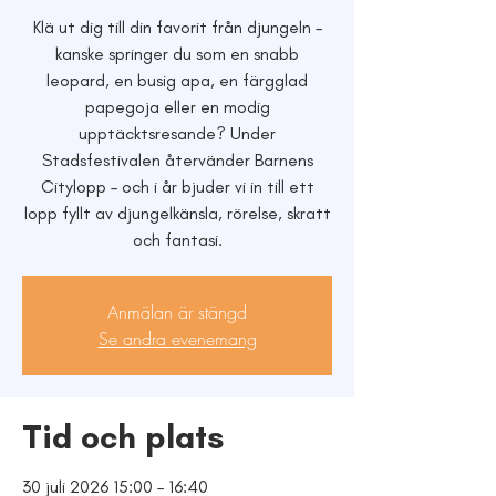
Klä ut dig till din favorit från djungeln –
kanske springer du som en snabb
leopard, en busig apa, en färgglad
papegoja eller en modig
upptäcktsresande? Under
Stadsfestivalen återvänder Barnens
Citylopp – och i år bjuder vi in till ett
lopp fyllt av djungelkänsla, rörelse, skratt
och fantasi.
Anmälan är stängd
Se andra evenemang
Tid och plats
30 juli 2026 15:00 – 16:40