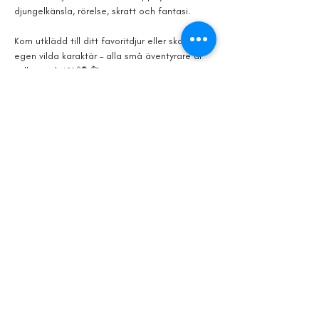
djungelkänsla, rörelse, skratt och fantasi. 
Kom utklädd till ditt favoritdjur eller skapa din 
egen vilda karaktär – alla små äventyrare är 
välkomna! 🌿🐒🦜🐆
Loppet leds av Friskis & Svettis, men föräldrar 
får gärna springa med sina barn 
(utan 
kostnad).
Kostnad: 
100 kr t.o.m. 26/7, Efteranmälan 
kan ske på plats, 30/7, 150kr
Visa mer
Dela detta
evenemang