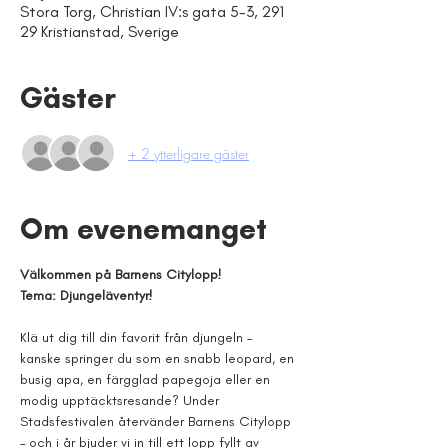
Stora Torg, Christian IV:s gata 5-3, 291
29 Kristianstad, Sverige
Gäster
+ 2 ytterligare gäster
Om evenemanget
Välkommen på Barnens Citylopp!
Tema: Djungeläventyr!
Klä ut dig till din favorit från djungeln – 
kanske springer du som en snabb leopard, en 
busig apa, en färgglad papegoja eller en 
modig upptäcktsresande? Under 
Stadsfestivalen återvänder Barnens Citylopp 
– och i år bjuder vi in till ett lopp fyllt av 