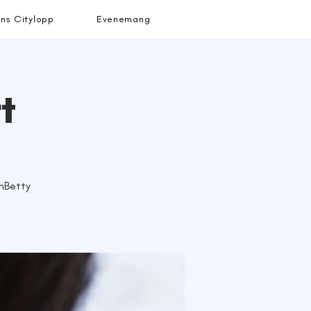
ns Citylopp
Evenemang
t
nBetty