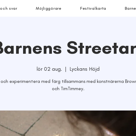
 och svar
Möjliggörare
Festivalkarta
Barne
Barnens Streetar
lör 02 aug.
  |  
Lyckans Höjd
 och experimentera med färg tillsammans med konstnärerna Brow
och TimTimmey.