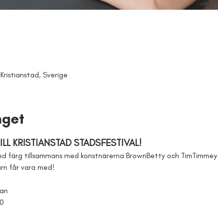
Kristianstad, Sverige
get
LL KRISTIANSTAD STADSFESTIVAL!
d färg tillsammans med konstnärerna BrownBetty och TimTimmey. 
barn får vara med!
tan
00