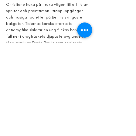
Christiane haka på – raka vägen till ett liv av 
sprutor och prostitution i trappuppgångar 
och trasiga toaletter på Berlins skitigaste 
bakgator. Tidernas kanske starkaste 
antidrogfilm skildrar en ung flickas handlösa 
fall ner i drogträskets djupaste avgrunder. 
Med musik av David Bowie som spelar sig 
själv i filmen.
Regi: Ulrich Edel 1981, 125 min.
Från 15 år
Tid: Torsdag 8 augusti, 21:15 Plats: 
Filmmuseet, Östra Storgatan 53
Obs – Om du bokar biljett på plats på 
Filmmuseet innan filmens start utgår ingen 
bokningsavgift.
Visa mer