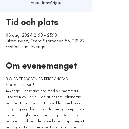
med jämnåriga.
Tid och plats
08 aug. 2024 21:10 – 23:10
Filmmuseet, Östra Storgatan 53, 291 22
Kristianstad, Sverige
Om evenemanget
BIO PÅ TERASSEN PÅ KRISTIANSTAD 
STADSFESTIVAL! 
14-åriga Christiane bor med sin mamma i 
utkanten av Berlin. Hon är ensam, alienerad 
och trött på tillvaron. En kväll lär hon känna 
ett gäng ungdomar och får äntligen uppleva 
en samhörighet med jämnåriga. Det finns 
bara en nackdel: det som håller ihop gänget 
är droger. För att inte halka efter måste 