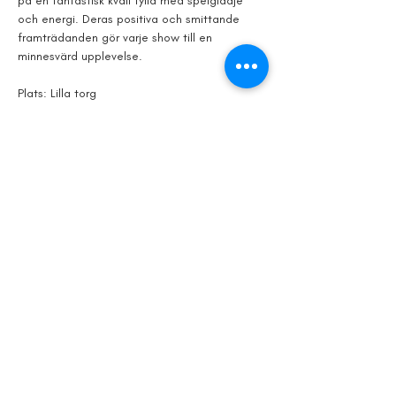
på en fantastisk kväll fylld med spelglädje 
och energi. Deras positiva och smittande 
framträdanden gör varje show till en 
minnesvärd upplevelse.
Plats: Lilla torg
Tid: 2 augusti, 19.00
Dela detta
evenemang
© 2024 av Kristianstad Stadsfestival.