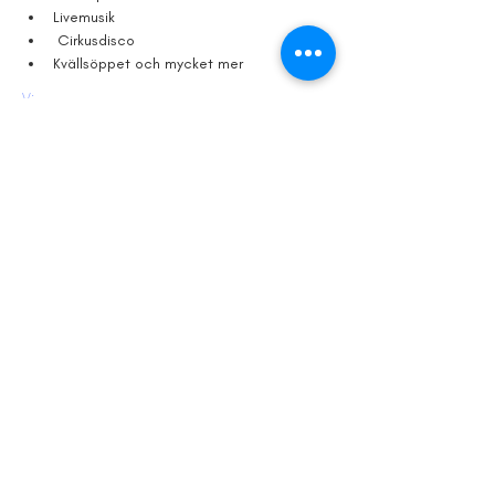
Livemusik
 Cirkusdisco
Kvällsöppet och mycket mer
Visa mer
Dela detta
evenemang
© 2024 av Kristianstad Stadsfestival.
info@kristianstadcity.se
Powered and secured by
Wix