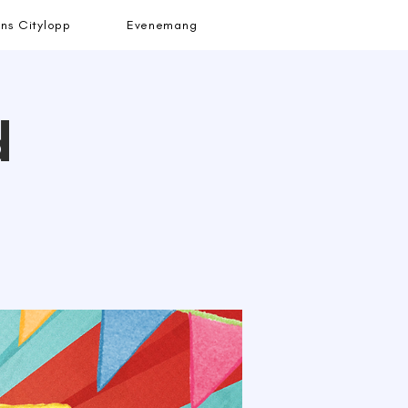
ns Citylopp
Evenemang
d