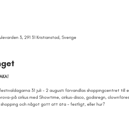
levarden 3, 291 31 Kristianstad, Sverige
get
AKA!
festivaldagarna 31 juli - 2 augusti förvandlas shoppingcentret till en
prova-på cirkus med Showtime, cirkus-disco, godisregn, clownförest
hopping och något gott att äta – festligt, eller hur?