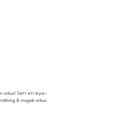
 cirkus! Sätt ett kryss i 
ällning & magisk cirkus. 