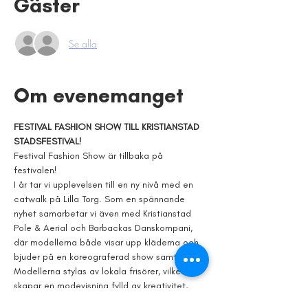
Gäster
Se alla
Om evenemanget
FESTIVAL FASHION SHOW TILL KRISTIANSTAD 
STADSFESTIVAL!
Festival Fashion Show är tillbaka på 
festivalen!
I år tar vi upplevelsen till en ny nivå med en 
catwalk på Lilla Torg. Som en spännande 
nyhet samarbetar vi även med Kristianstad 
Pole & Aerial och Barbackas Danskompani, 
där modellerna både visar upp kläderna och 
bjuder på en koreograferad show samtidigt.
Modellerna stylas av lokala frisörer, vilket 
skapar en modevisning fylld av kreativitet, 
rörelse och lokal talang.