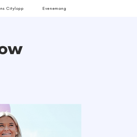
ns Citylopp
Evenemang
how