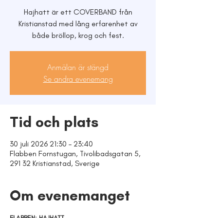
Hajhatt är ett COVERBAND från
Kristianstad med lång erfarenhet av
både bröllop, krog och fest.
Anmälan är stängd
Se andra evenemang
Tid och plats
30 juli 2026 21:30 – 23:40
Flabben Fornstugan, Tivolibadsgatan 5,
291 32 Kristianstad, Sverige
Om evenemanget
FLABBEN: HAJHATT