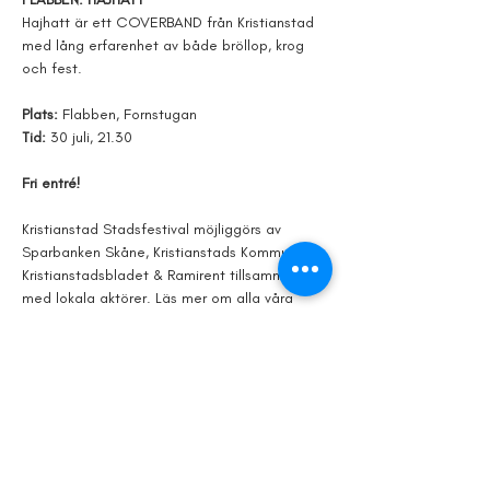
Hajhatt är ett COVERBAND från Kristianstad 
med lång erfarenhet av både bröllop, krog 
och fest.
Plats: 
Flabben, Fornstugan
Tid: 
30 juli, 21.30
Fri entré!
Kristianstad Stadsfestival möjliggörs av 
Sparbanken Skåne, Kristianstads Kommun, 
Kristianstadsbladet & Ramirent tillsammans 
med lokala aktörer. Läs mer om alla våra 
möjliggörare och samarbetspartners på vår 
hemsida. 
Visa mer