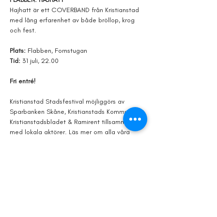
Hajhatt är ett COVERBAND från Kristianstad 
med lång erfarenhet av både bröllop, krog 
och fest.
Plats: 
Flabben, Fornstugan
Tid: 
31 juli, 22.00
Fri entré!
Kristianstad Stadsfestival möjliggörs av 
Sparbanken Skåne, Kristianstads Kommun, 
Kristianstadsbladet & Ramirent tillsammans 
med lokala aktörer. Läs mer om alla våra 
möjliggörare och samarbetspartners på vår 
hemsida. 
Visa mer