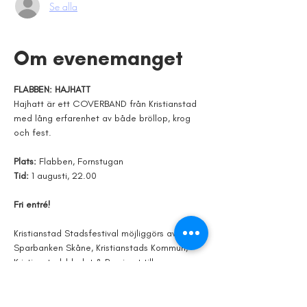
Se alla
Om evenemanget
FLABBEN: HAJHATT
Hajhatt är ett COVERBAND från Kristianstad 
med lång erfarenhet av både bröllop, krog 
och fest.
Plats: 
Flabben, Fornstugan
Tid: 
1 augusti, 22.00
Fri entré!
Kristianstad Stadsfestival möjliggörs av 
Sparbanken Skåne, Kristianstads Kommun, 
Kristianstadsbladet & Ramirent tillsammans 
med lokala aktörer. Läs mer om alla våra 
möjliggörare och samarbetspartners på vår 
hemsida. 