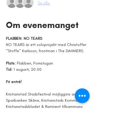
Se alla
Om evenemanget
FLABBEN: NO TEARS
NO TEARS är ett soloprojekt med Christoffer 
"Stoffe" Karlsson, frontman i The DAHMERS.
Plats: 
Flabben, Fornstugan
Tid: 
1 augusti, 20.00
Fri entré!
Kristianstad Stadsfestival möjliggörs av 
Sparbanken Skåne, Kristianstads Kommun, 
Kristianstadsbladet & Ramirent tillsammans 
med lokala aktörer. Läs mer om alla våra 
möjliggörare och samarbetspartners på vår 
hemsida. 