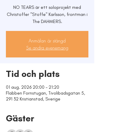
NO TEARS är ett soloprojekt med
Christoffer "Stoffe" Karlsson, frontman i
The DAHMERS.
Anmälan är stängd
Se andra evenemang
Tid och plats
01 aug. 2026 20:00 – 21:20
Flabben Fornstugan, Tivolibadsgatan 5,
291 32 Kristianstad, Sverige
Gäster