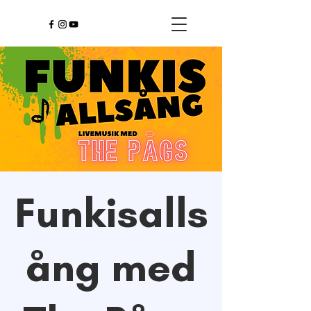
Funkisalls
ång med