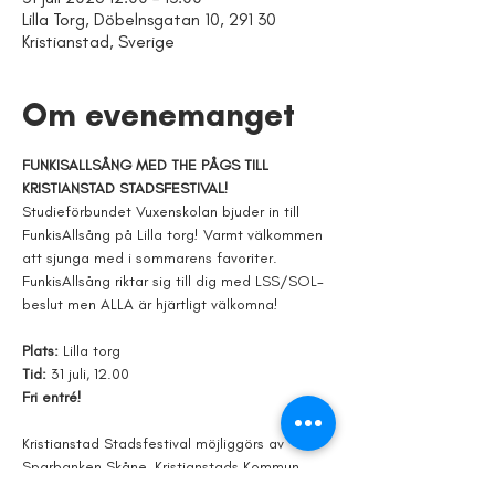
Lilla Torg, Döbelnsgatan 10, 291 30
Kristianstad, Sverige
Om evenemanget
FUNKISALLSÅNG MED THE PÅGS
TILL 
KRISTIANSTAD STADSFESTIVAL!
Studieförbundet Vuxenskolan bjuder in till 
FunkisAllsång på Lilla torg! Varmt välkommen 
att sjunga med i sommarens favoriter. 
FunkisAllsång riktar sig till dig med LSS/SOL-
beslut men ALLA är hjärtligt välkomna!
Plats: 
Lilla torg
Tid: 
31 juli, 12.00
Fri entré!
Kristianstad Stadsfestival möjliggörs av 
Sparbanken Skåne, Kristianstads Kommun, 
Kristianstadsbladet & Ramirent tillsammans 