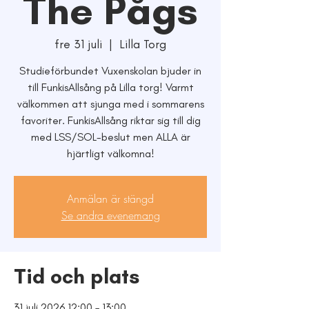
The Pågs
fre 31 juli
  |  
Lilla Torg
Studieförbundet Vuxenskolan bjuder in
till FunkisAllsång på Lilla torg! Varmt
välkommen att sjunga med i sommarens
favoriter. FunkisAllsång riktar sig till dig
med LSS/SOL-beslut men ALLA är
hjärtligt välkomna!
Anmälan är stängd
Se andra evenemang
Tid och plats
31 juli 2026 12:00 – 13:00