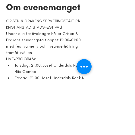
Om evenemanget
GRISEN & DRAKENS SERVERINGSTÄLT PÅ 
KRISTIANSTAD STADSFESTIVAL! 
Under alla festivaldagar håller Grisen & 
Drakens serveringstält öppet 12:00-01:00 
med festivalmeny och liveunderhållning 
framåt kvällen.
LIVE-PROGRAM:
Torsdag: 21:00, Josef Underdals Rock N 
Hits Combo
Fredag: 21:00, Josef Underdals Rock N 
Hits Combo
Lördag: 21:00, RICKY DJ:s 80-tals party
Visa mer