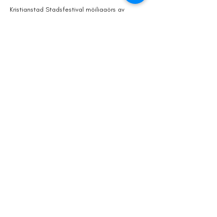
Kristianstad Stadsfestival möjliggörs av 
Sparbanken Skåne, Kristianstads Kommun, 
Kristianstadsbladet & Ramirent tillsammans 
med lokala aktörer. Läs mer om alla våra 
möjliggörare och samarbetspartners på vår 
hemsida. 
Visa mer
Dela detta
evenemang