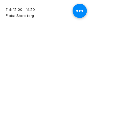
Tid: 13.00 - 16.30
Plats: Stora torg
Dela detta
evenemang
© 2024 av Kristianstad Stadsfestival.
info@kristianstadcity.se
Powered and secured by
Wix