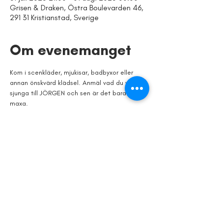
Grisen & Draken, Östra Boulevarden 46,
291 31 Kristianstad, Sverige
Om evenemanget
Kom i scenkläder, mjukisar, badbyxor eller 
annan önskvärd klädsel. Anmäl vad du vill 
sjunga till JÖRGEN och sen är det bara att 
maxa.
Plats: Grisen & Draken
Tid: 31 juli, 21.00
Dela detta
evenemang