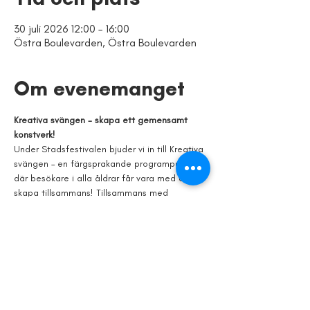
30 juli 2026 12:00 – 16:00
Östra Boulevarden, Östra Boulevarden
Om evenemanget
Kreativa svängen - skapa ett gemensamt 
konstverk!
Under Stadsfestivalen bjuder vi in till Kreativa 
svängen – en färgsprakande programpunkt 
där besökare i alla åldrar får vara med och 
skapa tillsammans! Tillsammans med 
konstnären Brownbetty får festivalbesökare 
sätta färg på festivalen genom gemensamt 
konstverk. 
Plats: 
Östra Boulevarden (I svängen vid 
Tappad & Sparbanken Skåne) 
Tid: 
Alla festivaldagar 12.00 - 16.00
Fri entré!