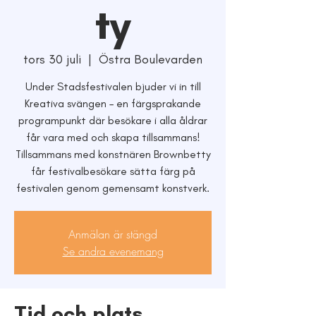
ty
tors 30 juli
  |  
Östra Boulevarden
Under Stadsfestivalen bjuder vi in till
Kreativa svängen – en färgsprakande
programpunkt där besökare i alla åldrar
får vara med och skapa tillsammans!
Tillsammans med konstnären Brownbetty
får festivalbesökare sätta färg på
festivalen genom gemensamt konstverk.
Anmälan är stängd
Se andra evenemang
Tid och plats