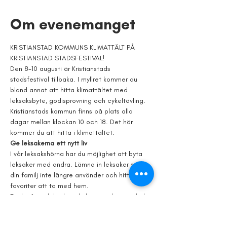
Om evenemanget
KRISTIANSTAD KOMMUNS KLIMATTÄLT PÅ 
KRISTIANSTAD STADSFESTIVAL! 
Den 8-10 augusti är Kristianstads 
stadsfestival tillbaka. I myllret kommer du 
bland annat att hitta klimattältet med 
leksaksbyte, godisprovning och cykeltävling.
Kristianstads kommun finns på plats alla 
dagar mellan klockan 10 och 18. Det här 
kommer du att hitta i klimattältet:
Ge leksakerna ett nytt liv
I vår leksakshörna har du möjlighet att byta 
leksaker med andra. Lämna in leksaker som 
din familj inte längre använder och hitta nya 
favoriter att ta med hem.
Tänk på att leksaken du lämnar ska vara hel 
och ren. Du får inte lämna en plastleksak 
som är äldre än 10 år. Det beror på att 