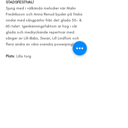
STADSFESTIVAL!
Sjung med i välkända melodier när Malin 
Fredriksson och Anna Renud bjuder på friska 
vindar med sångpärlor från det glada 50- & 
60-talet. Igenkänningsfaktorn är hög i vår 
glada och medryckande repertoar med 
sånger av Lill-Babs, Siwan, Lill Lindfors och 
flera andra av våra svenska powerpinglor.
Plats: 
Lilla torg
Tid: 
30 juli, 15.00
Fri entré!
Kristianstad Stadsfestival möjliggörs av 
Sparbanken Skåne, Kristianstads Kommun, 
Kristianstadsbladet & Ramirent tillsammans 
med lokala aktörer. Läs mer om alla våra 
möjliggörare och samarbetspartners på vår 
hemsida. 
Visa mer