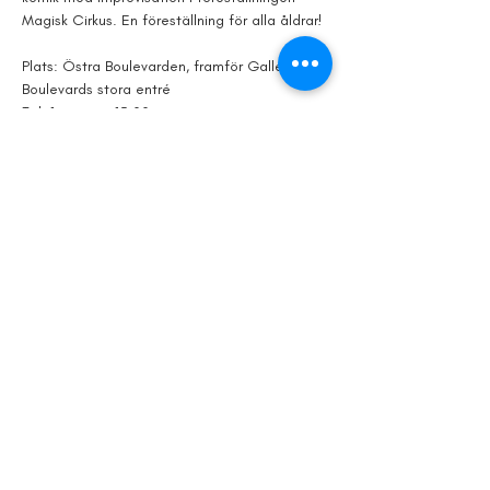
Magisk Cirkus. En föreställning för alla åldrar! 
Plats: Östra Boulevarden, framför Galleria 
Boulevards stora entré
Tid: 1 augusti, 15.00
Dela detta
evenemang
© 2024 av Kristianstad Stadsfestival.
info@kristianstadcity.se