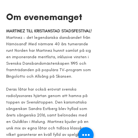
Om evenemanget
MARTINEZ TILL KRISTIANSTAD STADSFESTIVAL!
Martinez - det legendariska dansbandet från 
Härnösand! Med närmare 40 års turnerande 
runt Norden har Martinez hunnit samlat på sig 
en imponerande meritlista, inklusive vinsten i 
Svenska Dansbandsmästerskapen 1995 och 
framträdanden på populära TV-program som 
Bingolotto och Allsång på Skansen. 
Deras låtar har också erövrat svenska 
radiolyssnares hjärtan genom att hamna på 
toppen av Svensktoppen. Den karismatiska 
sångerskan Sandra Estberg blev hyllad som 
årets sångerska 2016, samt belönades med 
en Guldklav i Malung. Martinez bjuder på en 
unik mix av egna låtar och tidlösa klassiker, 
vilket garanterar en kväll fylld av spelglädje 