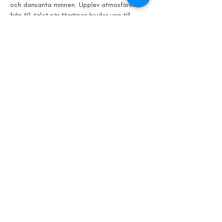
och dansanta minnen. Upplev atmosfären 
från 60-talet när Martinez bjuder upp till 
dans!
Plats: 
Lilla torg
Tid: 
31 juli, 19.00
Fri entré!
Visa mer
Dela detta
evenemang