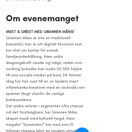
Om evenemanget
MEET & GREET MED GRANNEN MÅNS!
Grannen Måns är inte en traditionell 
barnartist, han är ett digitalt fenomen som 
har ritat om kartan för svensk 
familjeunderhållning. Hans unika 
dragningskraft visade sig tidigt; redan som 
nioåring lyckades han locka 25 000 följare 
till sina sociala medier på bara 24 timmar. 
Idag har han vuxit till en av landets mest 
inflytelserika kreatörer med en räckvidd som 
spänner långt utanför de vanliga 
barnkanalerna.
Där andra artister i segmentet ofta stannar 
vid det förutsägbara, har Grannen Måns 
skapat musik med kulturell tyngd. Hans 
megahit ”Sommarlov” har med sina 15 
miljoner streams blivit en modern utmanare 