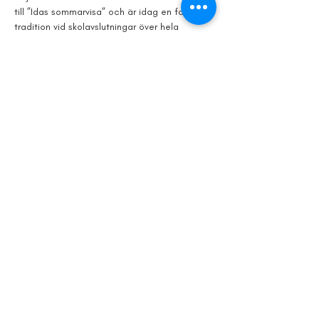
till ”Idas sommarvisa” och är idag en fast 
tradition vid skolavslutningar över hela 
landet. Hans förmåga att fånga tidsandan 
bekräftas även av den virala succén ”Plattan 
i mattan”, som tagit steget in i epa-kulturen 
och en given plats på landets bilträffar.
Att Grannen Måns spelar i en egen liga…
Visa mer
Dela detta
evenemang