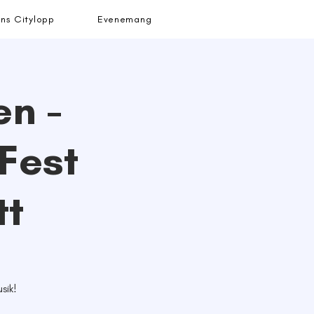
ns Citylopp
Evenemang
en -
Fest
tt
sik!