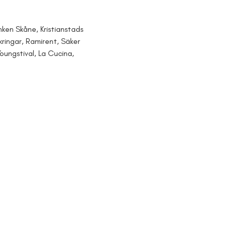
nken Skåne, Kristianstads 
kringar, Ramirent, Säker 
Youngstival, La Cucina, 