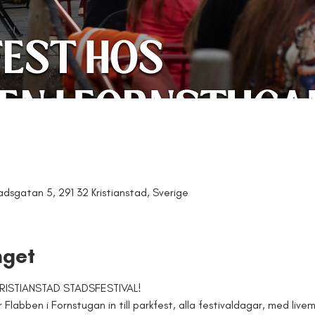
adsgatan 5, 291 32 Kristianstad, Sverige
get
RISTIANSTAD STADSFESTIVAL!
Flabben i Fornstugan in till parkfest, alla festivaldagar, med livem