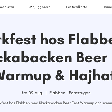
 och svar
Möjliggörare
Festivalkarta
Barne
kfest hos Flabb
ckabacken Beer 
armup & Hajha
fre 09 aug.
  |  
Flabben i Fornstugan
kfest hos Flabben med Klackabacken Beer Fest Warmup och livemu