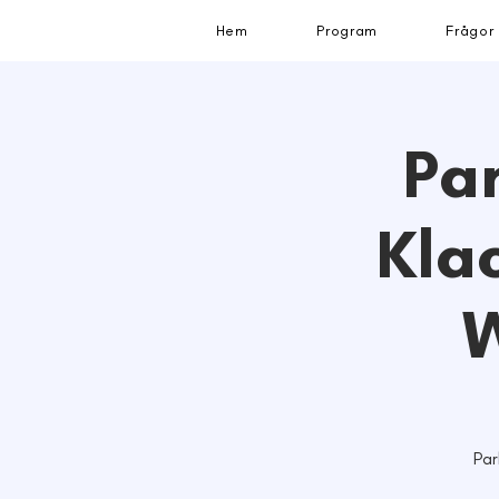
Hem
Program
Frågor
Par
Kla
W
Par