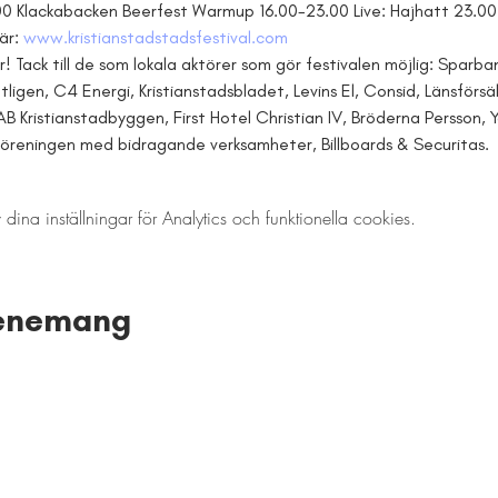
Klackabacken Beerfest Warmup 16.00-23.00 Live: Hajhatt 23.00
är: 
www.kristianstadstadsfestival.com
r! Tack till de som lokala aktörer som gör festivalen möjlig: Sparba
igen, C4 Energi, Kristianstadsbladet, Levins El, Consid, Länsförsä
 AB Kristianstadbyggen, First Hotel Christian IV, Bröderna Persson, 
reningen med bidragande verksamheter, Billboards & Securitas.
a inställningar för Analytics och funktionella cookies.
venemang