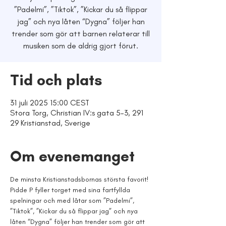
”Padelmi”, ”Tiktok”, ”Kickar du så flippar
jag” och nya låten “Dygna” följer han
trender som gör att barnen relaterar till
musiken som de aldrig gjort förut.
Tid och plats
31 juli 2025 15:00 CEST
Stora Torg, Christian IV:s gata 5-3, 291
29 Kristianstad, Sverige
Om evenemanget
De minsta Kristianstadsbornas största favorit! 
Pidde P fyller torget med sina fartfyllda 
spelningar och med låtar som ”Padelmi”, 
”Tiktok”, ”Kickar du så flippar jag” och nya 
låten “Dygna” följer han trender som gör att 