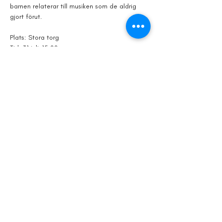
barnen relaterar till musiken som de aldrig 
gjort förut.
Plats: Stora torg
Tid: 31 juli, 15.00
Dela detta
evenemang
© 2024 av Kristianstad Stadsfestival.
info@kristianstadcity.se
Powered and secured by
Wix