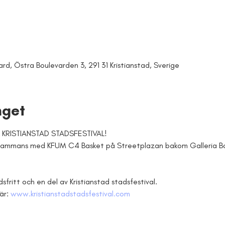
rd, Östra Boulevarden 3, 291 31 Kristianstad, Sverige
get
RISTIANSTAD STADSFESTIVAL! 
lsammans med KFUM C4 Basket på Streetplazan bakom Galleria Bo
ritt och en del av Kristianstad stadsfestival.
är: 
www.kristianstadstadsfestival.com