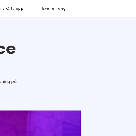
ns Citylopp
Evenemang
ce
ening på