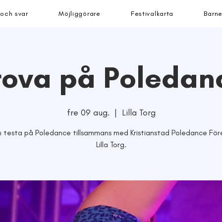
 och svar
Möjliggörare
Festivalkarta
Barne
rova på Poledan
fre 09 aug.
  |  
Lilla Torg
 testa på Poledance tillsammans med Kristianstad Poledance För
Lilla Torg.