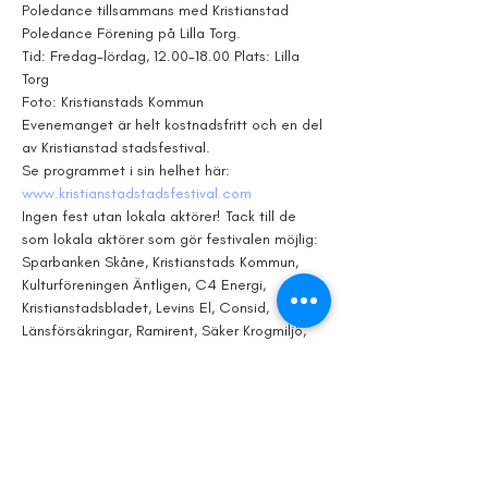
Poledance tillsammans med Kristianstad 
Poledance Förening på Lilla Torg.
Tid: Fredag-lördag, 12.00-18.00 Plats: Lilla 
Torg
Foto: Kristianstads Kommun
Evenemanget är helt kostnadsfritt och en del 
av Kristianstad stadsfestival.
Se programmet i sin helhet här: 
www.kristianstadstadsfestival.com
Ingen fest utan lokala aktörer! Tack till de 
som lokala aktörer som gör festivalen möjlig: 
Sparbanken Skåne, Kristianstads Kommun, 
Kulturföreningen Äntligen, C4 Energi, 
Kristianstadsbladet, Levins El, Consid, 
Länsförsäkringar, Ramirent, Säker Krogmiljö, 
Lelles Återvinning, AB Kristianstadbyggen, 
First Hotel Christian IV, Bröderna Persson, 
Youngstival, La Cucina, Restaurang Smaca, 
Handelsföreningen med bidragande 
verksamheter, Billboards & Securitas.