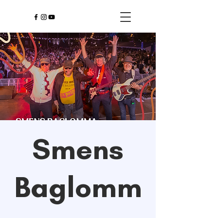
Smens
Baglomm