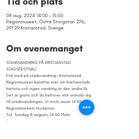
Tid och plats
08 aug. 2024 14:00 – 15:00
Regionmuseet, Östra Storgatan 27b,
291 29 Kristianstad, Sverige
Om evenemanget
STANDVANDRING PÅ KRISTIANSTAD 
STADSFESTIVAL!
Följ med på stadsvandring i Kristianstad. 
Regionmuseet berättar mer om Kristianstads 
historia och ingen vandring är den andra lik.
Det är gratis och du behöver inte anmäla dig 
till stadsvandringen. Vi möts innan 14.00 i 
Regionmuseets reception.
Tid: Torsdag 8 augusti, 14:00 Plats: 
Regionmuseets reception
Evenemanget är helt kostnadsfritt och en del 
av Kristianstad stadsfestival.