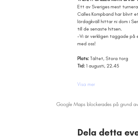
Ett av Sveriges mest turne
Calles Kompband har blivit e
lördagkväll hittar ni dom i Se
till de senaste hitsen. 
-Vi är verkligen taggade på e
med oss!
Plats: 
Tältet, Stora torg
Tid: 
1 augusti, 22.45
Visa mer
Google Maps blockerades på grund av din
Dela detta e