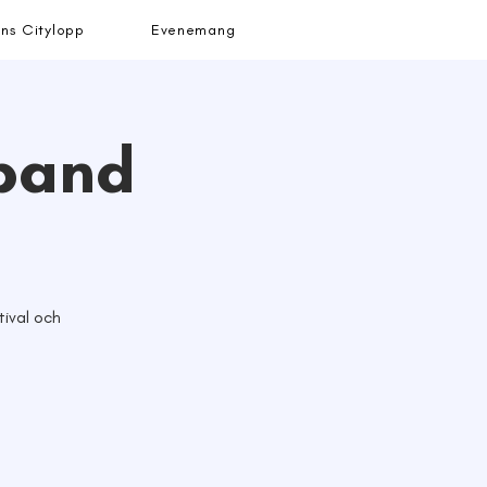
ns Citylopp
Evenemang
pband
tival och