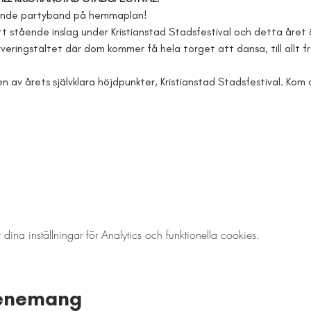
rande partyband på hemmaplan!
tt stående inslag under Kristianstad Stadsfestival och detta året 
rveringstältet där dom kommer få hela torget att dansa, till allt fr
n av årets självklara höjdpunkter, Kristianstad Stadsfestival. Kom
a inställningar för Analytics och funktionella cookies.
venemang