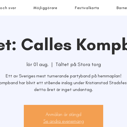
 och svar
Möjliggörare
Festivalkarta
Barne
et: Calles Kom
lör 01 aug.
  |  
Tältet på Stora torg
Ett av Sveriges mest turnerande partyband på hemmaplan!
ompband har blivit ett stående inslag under Kristianstad Stadsfes
detta året är inget undantag.
Anmälan är stängd
Se andra evenemang