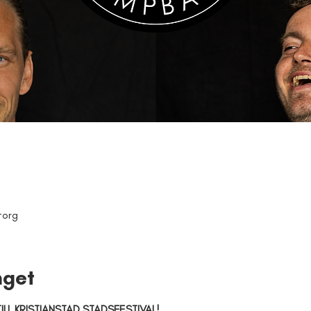
torg
get
ILL KRISTIANSTAD STADSFESTIVAL!