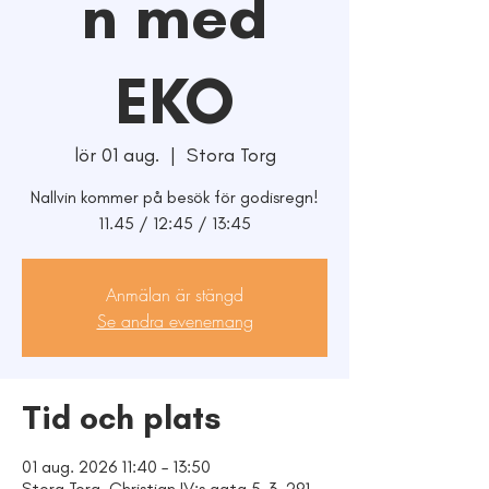
n med
EKO
lör 01 aug.
  |  
Stora Torg
Nallvin kommer på besök för godisregn!
11.45 / 12:45 / 13:45
Anmälan är stängd
Se andra evenemang
Tid och plats
01 aug. 2026 11:40 – 13:50
Stora Torg, Christian IV:s gata 5-3, 291