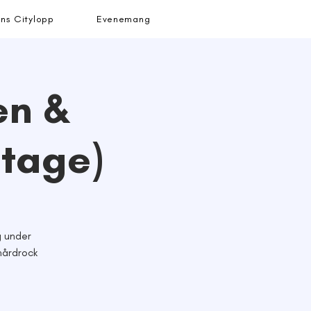
ns Citylopp
Evenemang
en &
Stage)
g under
hårdrock