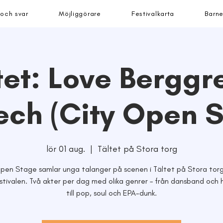
 och svar
Möjliggörare
Festivalkarta
Barne
tet: Love Berggr
ech (City Open 
lör 01 aug.
  |  
Tältet på Stora torg
pen Stage samlar unga talanger på scenen i Tältet på Stora tor
stivalen. Två akter per dag med olika genrer – från dansband och 
till pop, soul och EPA-dunk.