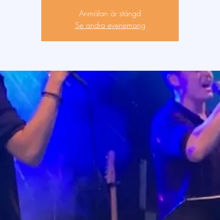
Anmälan är stängd
Se andra evenemang