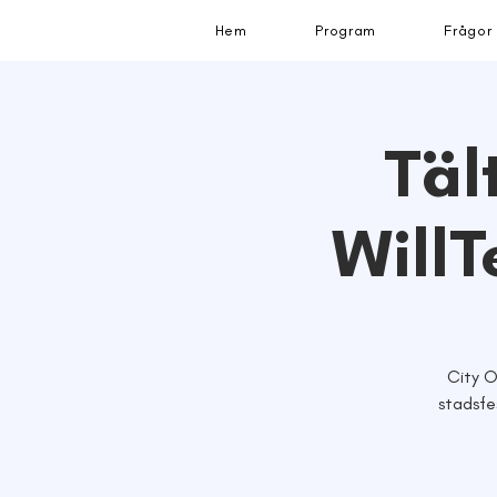
Hem
Program
Frågor
Täl
WillT
City O
stadsfe