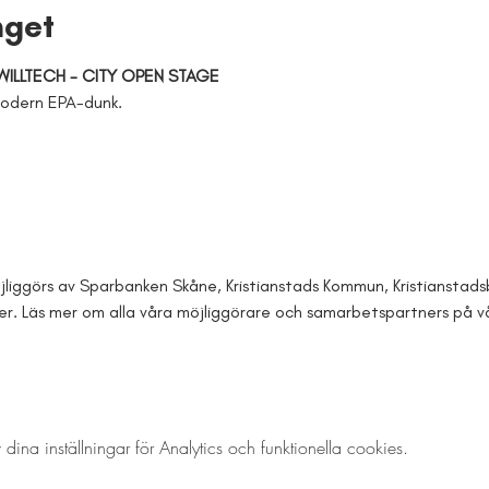
get
WILLTECH - CITY OPEN STAGE
Modern EPA-dunk.
öjliggörs av Sparbanken Skåne, Kristianstads Kommun, Kristianstad
er. Läs mer om alla våra möjliggörare och samarbetspartners på v
a inställningar för Analytics och funktionella cookies.