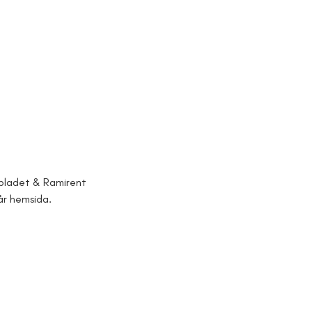
sbladet & Ramirent 
år hemsida. 