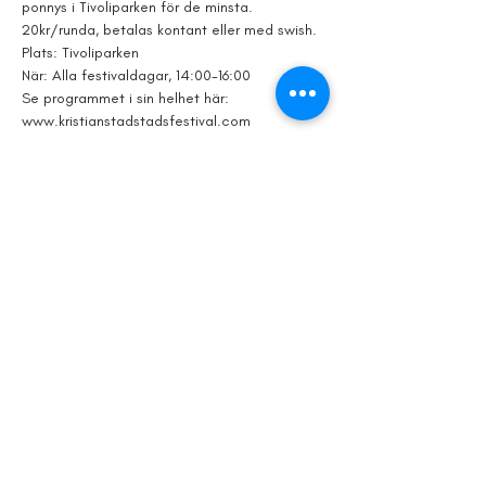
ponnys i Tivoliparken för de minsta. 
20kr/runda, betalas kontant eller med swish. 
Plats: Tivoliparken
När: Alla festivaldagar, 14:00-16:00
Se programmet i sin helhet här:
www.kristianstadstadsfestival.com
Visa mer
Dela detta
evenemang