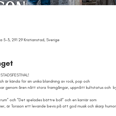
a 5-3, 291 29 Kristianstad, Sverige
get
 STADSFESTIVAL!
och är kända för sin unika blandning av rock, pop och
 har genom åren nått stora framgångar, uppnått kultstatus och  b
rum” och ”Det spelades bättre boll” och en karriär som
ier, är Torsson ett levande bevis på att god musik och skarp humor 