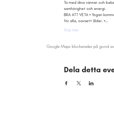
Ta med dina vänner och bekan
samhörighet och energi.
BRA ATT VETA • Yogan kommer
för alla, oavsett ålder. •…
Visa mer
Google Maps blockerades på grund av din
Dela detta e